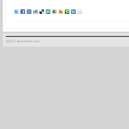
2012 © akersmmm.com