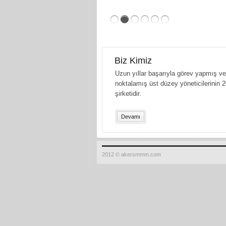
Biz Kimiz
Uzun yıllar başarıyla görev yapmış ve 
noktalamış üst düzey yöneticilerinin 2
şirketidir.
Devamı
2012 © akersmmm.com