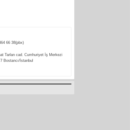
464 66 38(pbx)
hat Tarlan cad. Cumhuriyet İş Merkezi
7 Bostancı/İstanbul