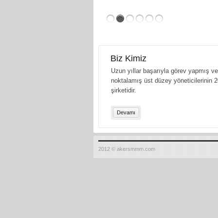
Biz Kimiz
Uzun yıllar başarıyla görev yapmış ve 
noktalamış üst düzey yöneticilerinin 2
şirketidir.
Devamı
2012 © akersmmm.com