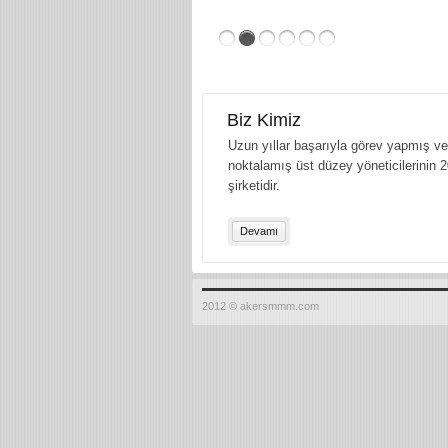
Biz Kimiz
Uzun yıllar başarıyla görev yapmış ve 
noktalamış üst düzey yöneticilerinin 2
şirketidir.
Devamı
2012 © akersmmm.com