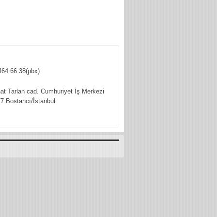
464 66 38(pbx)
hat Tarlan cad. Cumhuriyet İş Merkezi
7 Bostancı/İstanbul