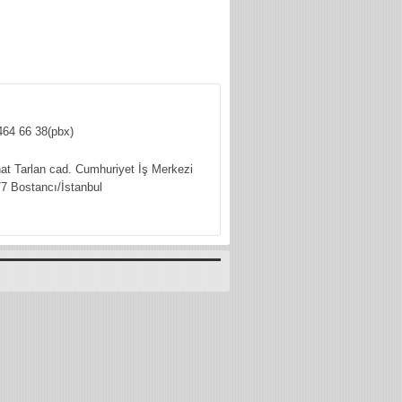
464 66 38(pbx)
hat Tarlan cad. Cumhuriyet İş Merkezi
7 Bostancı/İstanbul