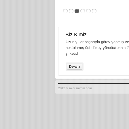
Biz Kimiz
Uzun yıllar başarıyla görev yapmış ve 
noktalamış üst düzey yöneticilerinin 2
şirketidir.
Devamı
2012 © akersmmm.com