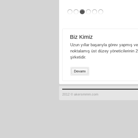
Biz Kimiz
Uzun yıllar başarıyla görev yapmış ve 
noktalamış üst düzey yöneticilerinin 2
şirketidir.
Devamı
2012 © akersmmm.com