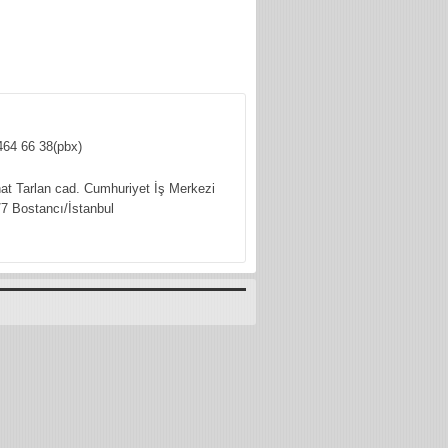
464 66 38(pbx)
hat Tarlan cad. Cumhuriyet İş Merkezi
7 Bostancı/İstanbul