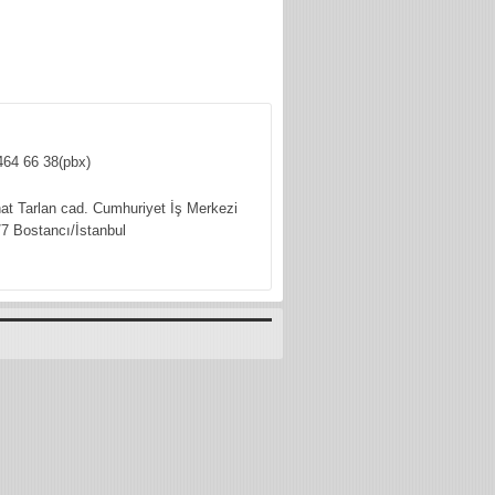
464 66 38(pbx)
hat Tarlan cad. Cumhuriyet İş Merkezi
7 Bostancı/İstanbul