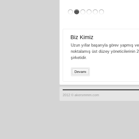
Biz Kimiz
Uzun yıllar başarıyla görev yapmış ve 
noktalamış üst düzey yöneticilerinin 2
şirketidir.
Devamı
2012 © akersmmm.com