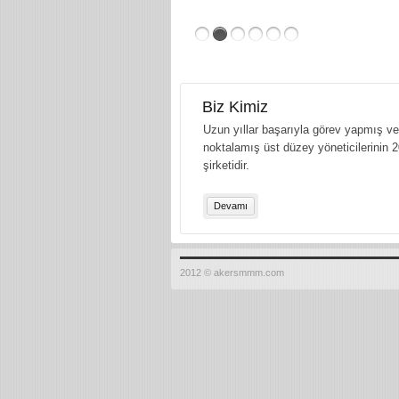
Biz Kimiz
Uzun yıllar başarıyla görev yapmış ve 
noktalamış üst düzey yöneticilerinin 2
şirketidir.
Devamı
2012 © akersmmm.com