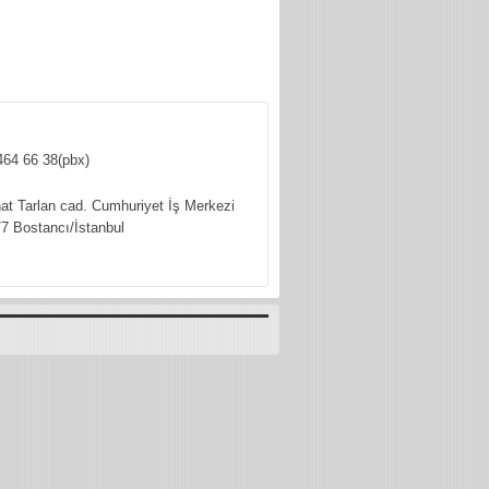
464 66 38(pbx)
hat Tarlan cad. Cumhuriyet İş Merkezi
7 Bostancı/İstanbul