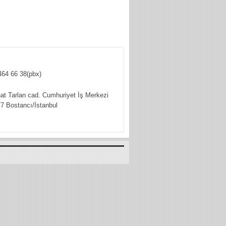
464 66 38(pbx)
hat Tarlan cad. Cumhuriyet İş Merkezi
7 Bostancı/İstanbul