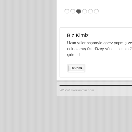
Biz Kimiz
Uzun yıllar başarıyla görev yapmış ve 
noktalamış üst düzey yöneticilerinin 2
şirketidir.
Devamı
2012 © akersmmm.com