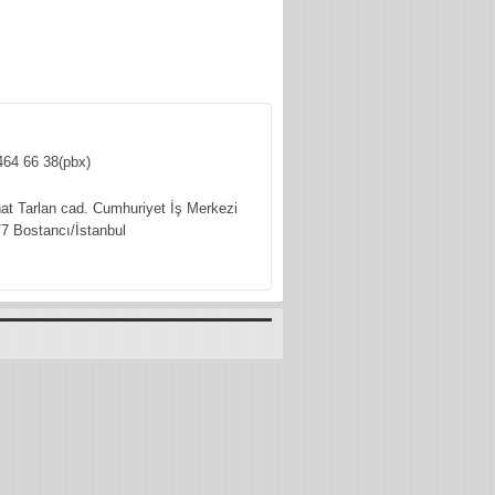
464 66 38(pbx)
hat Tarlan cad. Cumhuriyet İş Merkezi
7 Bostancı/İstanbul