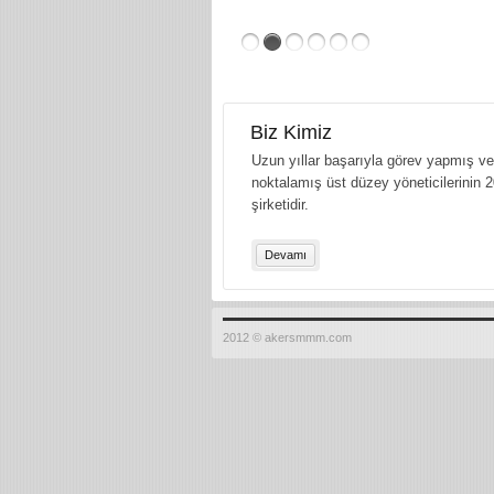
Biz Kimiz
Uzun yıllar başarıyla görev yapmış ve 
noktalamış üst düzey yöneticilerinin 2
şirketidir.
Devamı
2012 © akersmmm.com