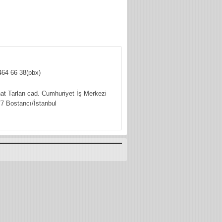
464 66 38(pbx)
hat Tarlan cad. Cumhuriyet İş Merkezi
7 Bostancı/İstanbul