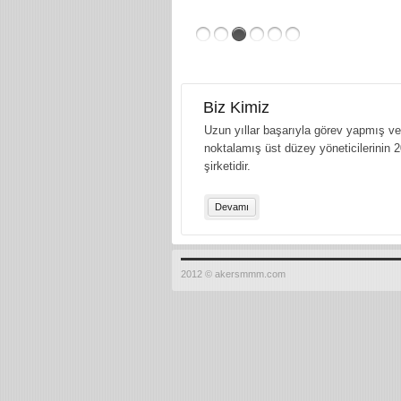
Biz Kimiz
Uzun yıllar başarıyla görev yapmış ve 
noktalamış üst düzey yöneticilerinin 2
şirketidir.
Devamı
2012 © akersmmm.com