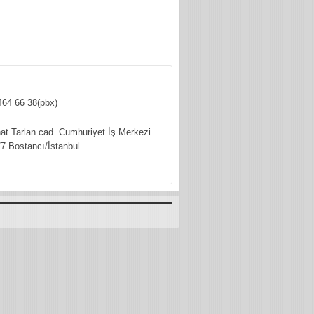
464 66 38(pbx)
hat Tarlan cad. Cumhuriyet İş Merkezi
7 Bostancı/İstanbul