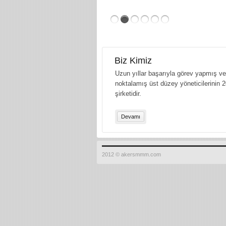
Biz Kimiz
Uzun yıllar başarıyla görev yapmış ve 
noktalamış üst düzey yöneticilerinin 2
şirketidir.
Devamı
2012 © akersmmm.com