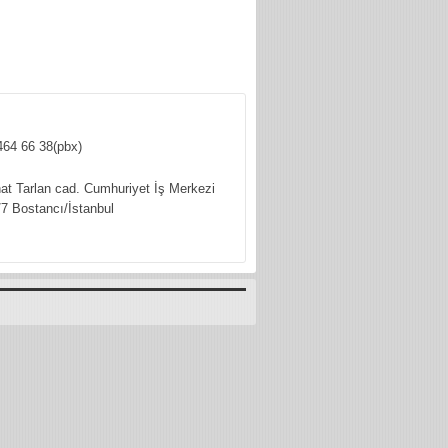
464 66 38(pbx)
hat Tarlan cad. Cumhuriyet İş Merkezi
7 Bostancı/İstanbul