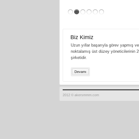
Biz Kimiz
Uzun yıllar başarıyla görev yapmış ve 
noktalamış üst düzey yöneticilerinin 2
şirketidir.
Devamı
2012 © akersmmm.com