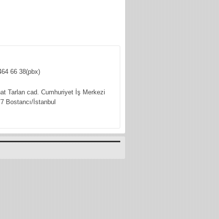
464 66 38(pbx)
hat Tarlan cad. Cumhuriyet İş Merkezi
7 Bostancı/İstanbul