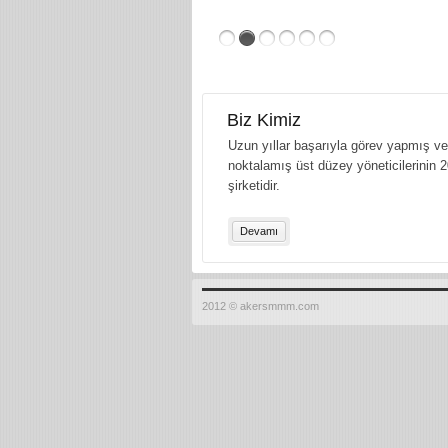
Biz Kimiz
Uzun yıllar başarıyla görev yapmış ve 
noktalamış üst düzey yöneticilerinin 2
şirketidir.
Devamı
2012 © akersmmm.com