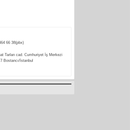
464 66 38(pbx)
hat Tarlan cad. Cumhuriyet İş Merkezi
7 Bostancı/İstanbul