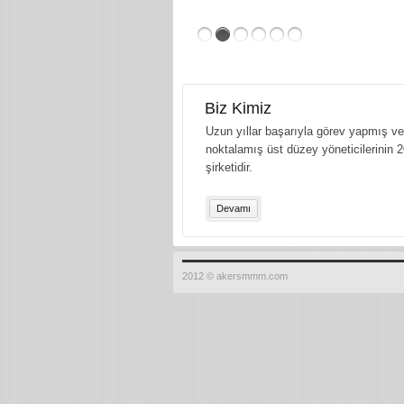
Biz Kimiz
Uzun yıllar başarıyla görev yapmış ve 
noktalamış üst düzey yöneticilerinin 2
şirketidir.
Devamı
2012 © akersmmm.com