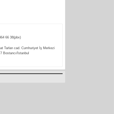
464 66 38(pbx)
hat Tarlan cad. Cumhuriyet İş Merkezi
7 Bostancı/İstanbul