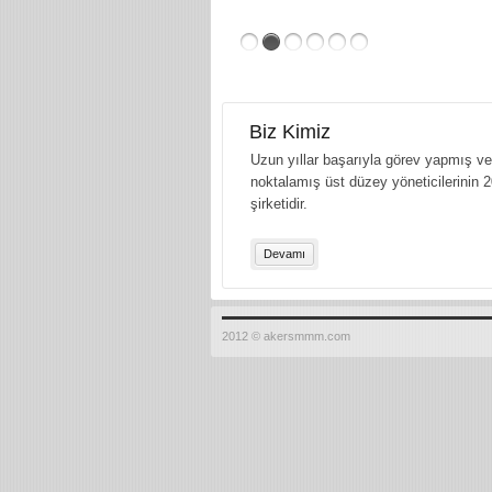
Biz Kimiz
Uzun yıllar başarıyla görev yapmış ve 
noktalamış üst düzey yöneticilerinin 2
şirketidir.
Devamı
2012 © akersmmm.com