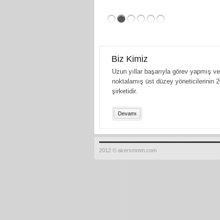
Biz Kimiz
Uzun yıllar başarıyla görev yapmış ve 
noktalamış üst düzey yöneticilerinin 2
şirketidir.
Devamı
2012 © akersmmm.com