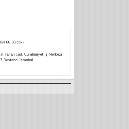
464 66 38(pbx)
hat Tarlan cad. Cumhuriyet İş Merkezi
7 Bostancı/İstanbul