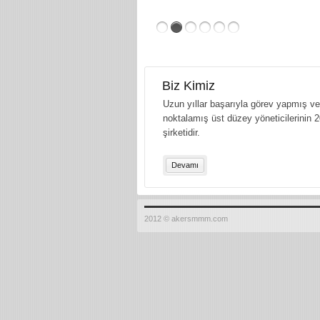
Biz Kimiz
Uzun yıllar başarıyla görev yapmış ve 
noktalamış üst düzey yöneticilerinin 2
şirketidir.
Devamı
2012 © akersmmm.com