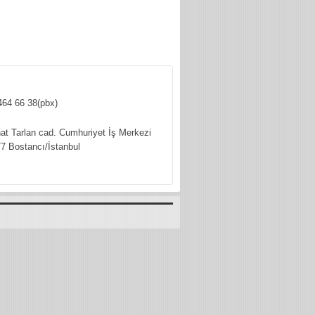
464 66 38(pbx)
hat Tarlan cad. Cumhuriyet İş Merkezi
7 Bostancı/İstanbul