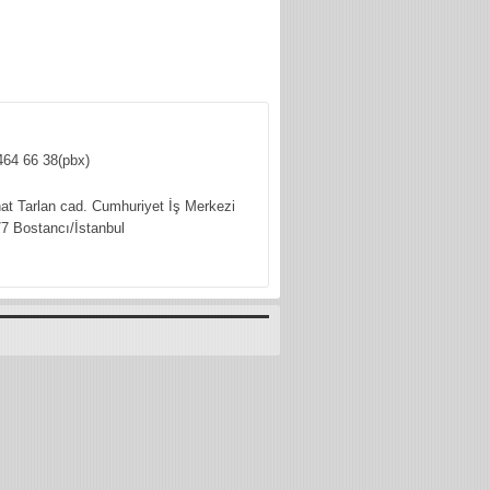
464 66 38(pbx)
hat Tarlan cad. Cumhuriyet İş Merkezi
7 Bostancı/İstanbul