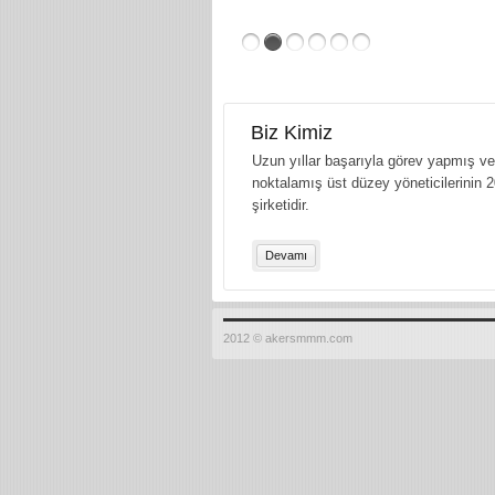
Biz Kimiz
Uzun yıllar başarıyla görev yapmış ve 
noktalamış üst düzey yöneticilerinin 2
şirketidir.
Devamı
2012 © akersmmm.com