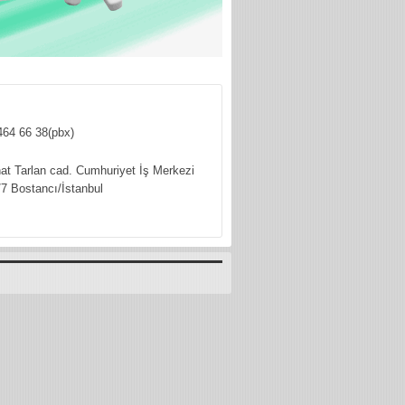
464 66 38(pbx)
hat Tarlan cad. Cumhuriyet İş Merkezi
7 Bostancı/İstanbul