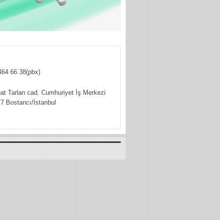
464 66 38(pbx)
hat Tarlan cad. Cumhuriyet İş Merkezi
7 Bostancı/İstanbul