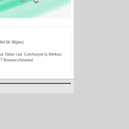
464 66 38(pbx)
hat Tarlan cad. Cumhuriyet İş Merkezi
7 Bostancı/İstanbul