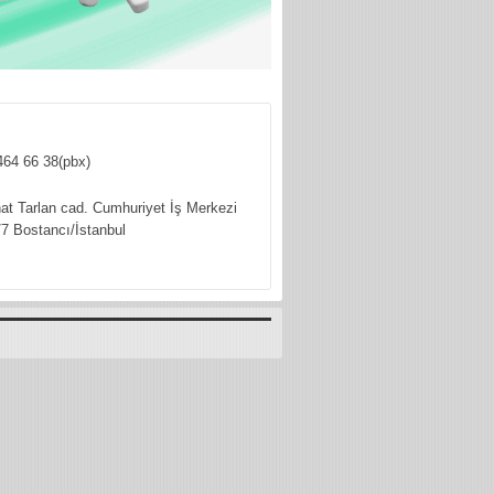
464 66 38(pbx)
hat Tarlan cad. Cumhuriyet İş Merkezi
7 Bostancı/İstanbul