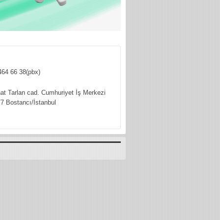
464 66 38(pbx)
hat Tarlan cad. Cumhuriyet İş Merkezi
7 Bostancı/İstanbul