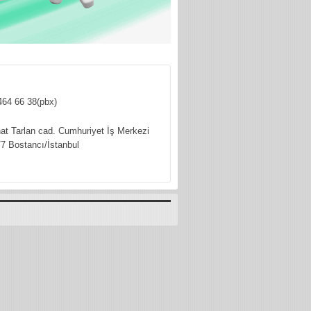
464 66 38(pbx)
hat Tarlan cad. Cumhuriyet İş Merkezi
7 Bostancı/İstanbul