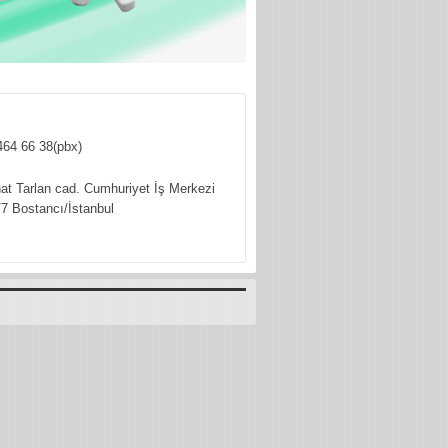
464 66 38(pbx)
hat Tarlan cad. Cumhuriyet İş Merkezi
7 Bostancı/İstanbul