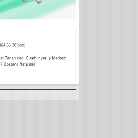
464 66 38(pbx)
hat Tarlan cad. Cumhuriyet İş Merkezi
7 Bostancı/İstanbul