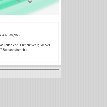
464 66 38(pbx)
hat Tarlan cad. Cumhuriyet İş Merkezi
7 Bostancı/İstanbul