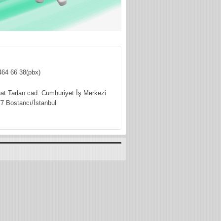
464 66 38(pbx)
hat Tarlan cad. Cumhuriyet İş Merkezi
7 Bostancı/İstanbul