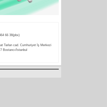
464 66 38(pbx)
hat Tarlan cad. Cumhuriyet İş Merkezi
7 Bostancı/İstanbul