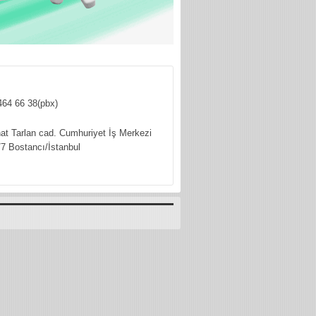
464 66 38(pbx)
hat Tarlan cad. Cumhuriyet İş Merkezi
7 Bostancı/İstanbul