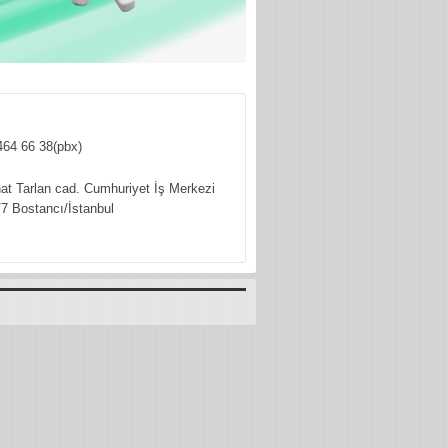
464 66 38(pbx)
hat Tarlan cad. Cumhuriyet İş Merkezi
7 Bostancı/İstanbul