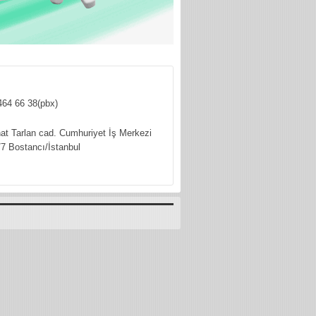
464 66 38(pbx)
hat Tarlan cad. Cumhuriyet İş Merkezi
7 Bostancı/İstanbul