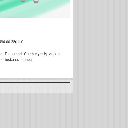
464 66 38(pbx)
hat Tarlan cad. Cumhuriyet İş Merkezi
7 Bostancı/İstanbul