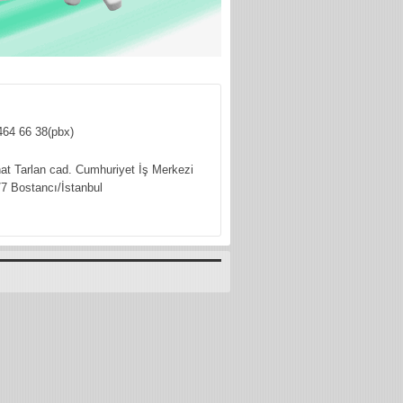
464 66 38(pbx)
hat Tarlan cad. Cumhuriyet İş Merkezi
7 Bostancı/İstanbul